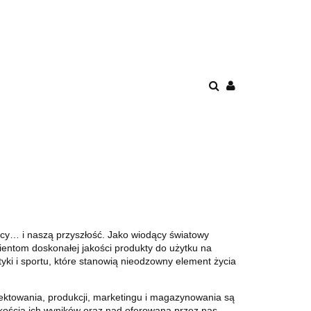
DUKTY!
racy… i naszą przyszłość. Jako wiodący światowy
entom doskonałej jakości produkty do użytku na
yki i sportu, które stanowią nieodzowny element życia
jektowania, produkcji, marketingu i magazynowania są
ością ich wyników oraz nad oferowaną przez nas