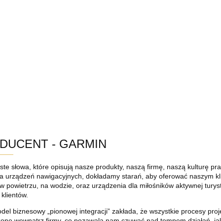
PER OFERTA NA WASZE SPRAWDZONE PRODUKTY!
SUPER OFERTA NA WASZE SPRAWDZONE PRO
DUCENT - GARMIN
te słowa, które opisują nasze produkty, naszą firmę, naszą kulturę p
a urządzeń nawigacyjnych, dokładamy starań, aby oferować naszym kli
w powietrzu, na wodzie, oraz urządzenia dla miłośników aktywnej turyst
klientów.
el biznesowy „pionowej integracji” zakłada, że wszystkie procesy pro
one wewnątrz firmy, co pozawala nam czuwać nad tempem działań, jak