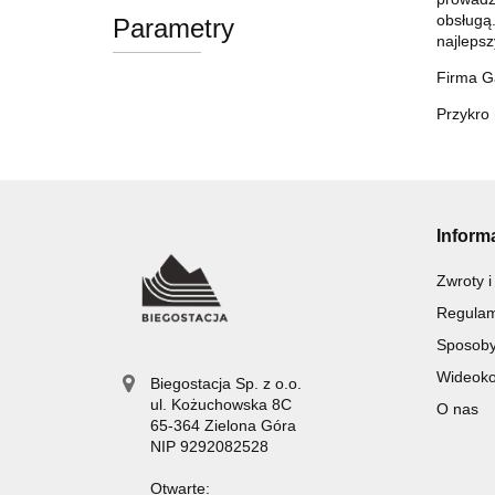
obsługą.
Parametry
najlepsz
Firma G
Przykro 
Inform
Zwroty i
Regulam
Sposoby
Wideokon
Biegostacja Sp. z o.o.
ul. Kożuchowska 8C
O nas
65-364 Zielona Góra
NIP 9292082528
Otwarte: