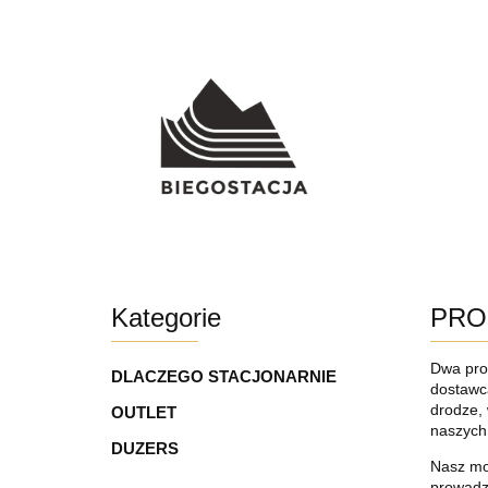
SU
Kategorie
PRO
Dwa pros
DLACZEGO STACJONARNIE
dostawc
drodze, 
OUTLET
naszych 
DUZERS
Nasz mod
prowadz