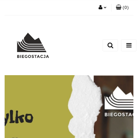
(
0
)
Zaloguj się
Zarejestruj się
Zadaj nam pytanie